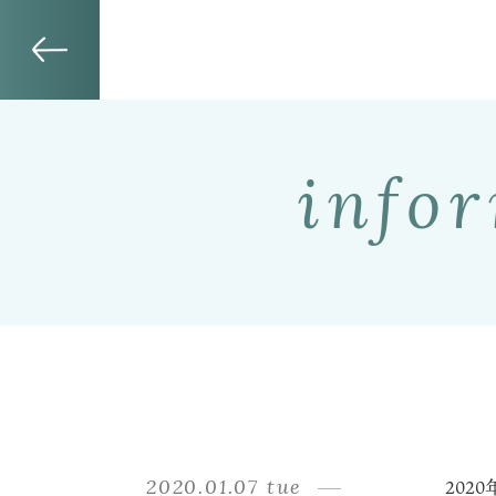
info
2020.01.07 tue
202